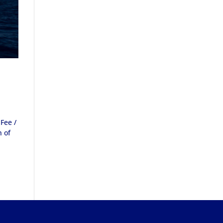
Fee /
n of