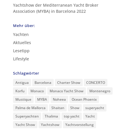
Yachtshow der Mediterranean Yacht Broker
Association (MYBA) in Barcelona 2022
Mehr über:
Yachten
Aktuelles
Lesetipp
Lifestyle
Schlagwörter
Antigua
Barcelona
Charter Show
CONCERTO
Korfu
Monaco
Monaco Yacht Show
Montenegro
Mustique
MYBA
Noheea
Ocean Phoenix
Palma de Mallorca
Shaitan
Show
superyacht
Superyachten
Thalima
top yacht
Yacht
Yacht Show
Yachtshow
Yachtvorstellung