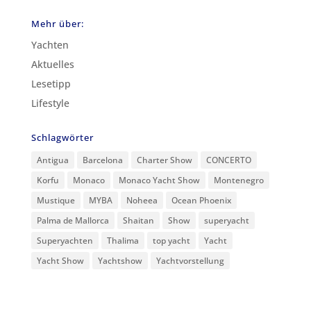
Mehr über:
Yachten
Aktuelles
Lesetipp
Lifestyle
Schlagwörter
Antigua
Barcelona
Charter Show
CONCERTO
Korfu
Monaco
Monaco Yacht Show
Montenegro
Mustique
MYBA
Noheea
Ocean Phoenix
Palma de Mallorca
Shaitan
Show
superyacht
Superyachten
Thalima
top yacht
Yacht
Yacht Show
Yachtshow
Yachtvorstellung