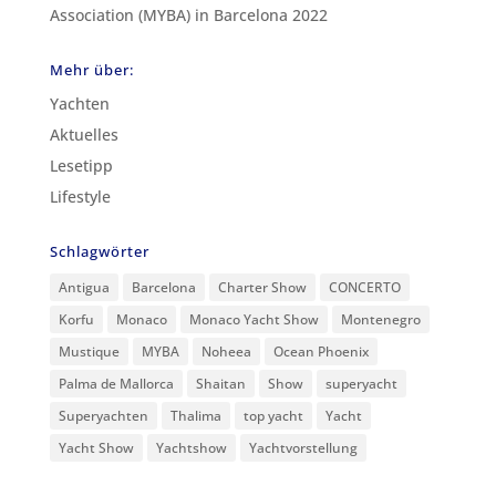
Association (MYBA) in Barcelona 2022
Mehr über:
Yachten
Aktuelles
Lesetipp
Lifestyle
Schlagwörter
Antigua
Barcelona
Charter Show
CONCERTO
Korfu
Monaco
Monaco Yacht Show
Montenegro
Mustique
MYBA
Noheea
Ocean Phoenix
Palma de Mallorca
Shaitan
Show
superyacht
Superyachten
Thalima
top yacht
Yacht
Yacht Show
Yachtshow
Yachtvorstellung